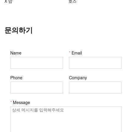
X 암
호스
문의하기
Name
*
Email
Phone
Company
*
Message