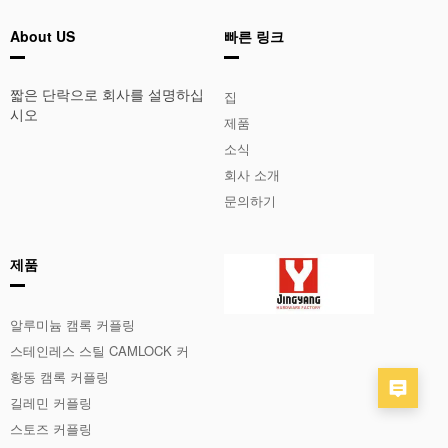
About US
빠른 링크
짧은 단락으로 회사를 설명하십
집
시오
제품
소식
회사 소개
문의하기
제품
알루미늄 캠록 커플링
스테인레스 스틸 CAMLOCK 커
플 링
황동 캠록 커플링
길레민 커플링
스토즈 커플링