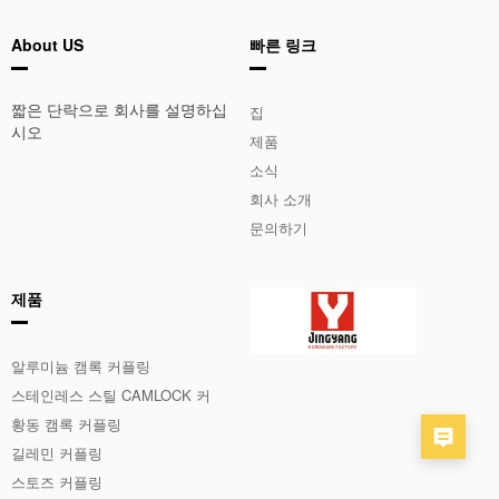
About US
빠른 링크
짧은 단락으로 회사를 설명하십
집
시오
제품
소식
회사 소개
문의하기
제품
알루미늄 캠록 커플링
스테인레스 스틸 CAMLOCK 커
플 링
황동 캠록 커플링
길레민 커플링
스토즈 커플링